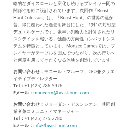
略的なダイスロールと変化し続けるプレイヤー間の
関係性を軸に設計されています。次回作『Beast
Hunt Colossus』は、『Beast Hunt』の世界の遥か
昔、緑に覆われた過去を舞台にした、1対1の対戦型
デュエルゲームです。素早い判断力と計算されたリ
スクテイクを報いる、独自の方向性コンバットシス
テムを特徴としています。Monzee Gamesでは、プ
レイヤーがテーブルを囲んでつながり、次の狩りへ
と何度も戻ってきたくなる体験を創造しています。
お問い合わせ：
モニール・マルーフ、CEO兼クリエ
イティブディレクター
Tel
：
+1 (425) 286-5976
E
メール：
moneerm@beast-hunt.com
お問い合わせ：
ジョーダン・アスンシオン、共同創
業者兼コミュニティマネージャー
Tel
：
+1 (425) 275-2780
E
メール：
info@beast-hunt.com