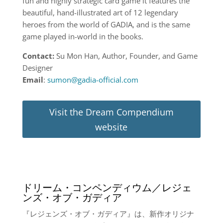
fun and highly strategic card game it features the
beautiful, hand-illustrated art of 12 legendary
heroes from the world of GADIA, and is the same
game played in-world in the books.
Contact:
Su Mon Han, Author, Founder, and Game
Designer
Email
:
sumon@gadia-official.com
Visit the Dream Compendium
website
ドリーム・コンペンディウム／レジェ
ンズ・オブ・ガディア
『レジェンズ・オブ・ガディア』は、新作オリジナ