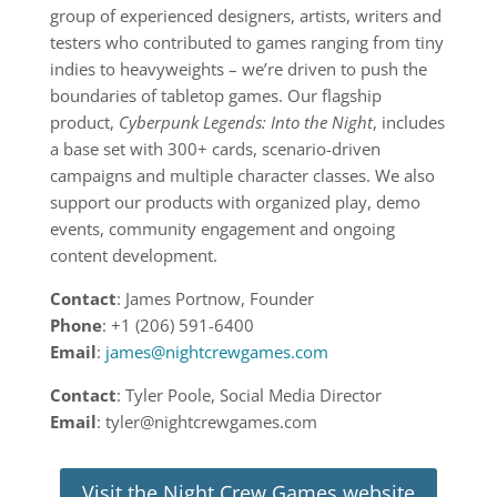
group of experienced designers, artists, writers and
testers who contributed to games ranging from tiny
indies to heavyweights – we’re driven to push the
boundaries of tabletop games. Our flagship
product,
Cyberpunk Legends: Into the Night
, includes
a base set with 300+ cards, scenario-driven
campaigns and multiple character classes. We also
support our products with organized play, demo
events, community engagement and ongoing
content development.
Contact
: James Portnow, Founder
Phone
: +1 (206) 591-6400
Email
:
james@nightcrewgames.com
Contact
: Tyler Poole, Social Media Director
Email
: tyler@nightcrewgames.com
Visit the Night Crew Games website