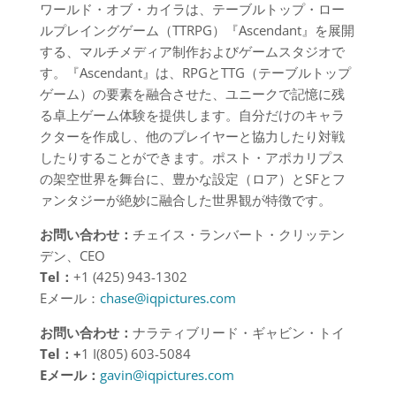
ワールド・オブ・カイラは、テーブルトップ・ロー
ルプレイングゲーム（TTRPG）『Ascendant』を展開
する、マルチメディア制作およびゲームスタジオで
す。『Ascendant』は、RPGとTTG（テーブルトップ
ゲーム）の要素を融合させた、ユニークで記憶に残
る卓上ゲーム体験を提供します。自分だけのキャラ
クターを作成し、他のプレイヤーと協力したり対戦
したりすることができます。ポスト・アポカリプス
の架空世界を舞台に、豊かな設定（ロア）とSFとフ
ァンタジーが絶妙に融合した世界観が特徴です。
お問い合わせ：
チェイス・ランバート・クリッテン
デン、CEO
Tel
：
+1 (425) 943-1302
Eメール：
chase@iqpictures.com
お問い合わせ：
ナラティブリード・ギャビン・トイ
Tel
：+
1 I(805) 603-5084
E
メール：
gavin@iqpictures.com