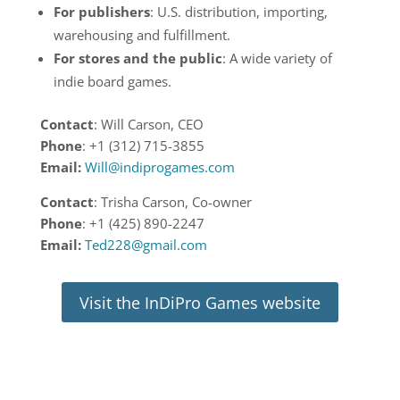
For publishers
: U.S. distribution, importing,
warehousing and fulfillment.
For stores and the public
: A wide variety of
indie board games.
Contact
: Will Carson, CEO
Phone
: +1 (312) 715-3855
Email:
Will@indiprogames.com
Contact
: Trisha Carson, Co-owner
Phone
: +1 (425) 890-2247
Email:
Ted228@gmail.com
Visit the InDiPro Games website